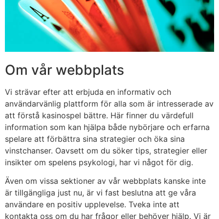
Om vår webbplats
Vi strävar efter att erbjuda en informativ och
användarvänlig plattform för alla som är intresserade av
att förstå kasinospel bättre. Här finner du värdefull
information som kan hjälpa både nybörjare och erfarna
spelare att förbättra sina strategier och öka sina
vinstchanser. Oavsett om du söker tips, strategier eller
insikter om spelens psykologi, har vi något för dig.
Även om vissa sektioner av vår webbplats kanske inte
är tillgängliga just nu, är vi fast beslutna att ge våra
användare en positiv upplevelse. Tveka inte att
kontakta oss om du har frågor eller behöver hjälp. Vi är