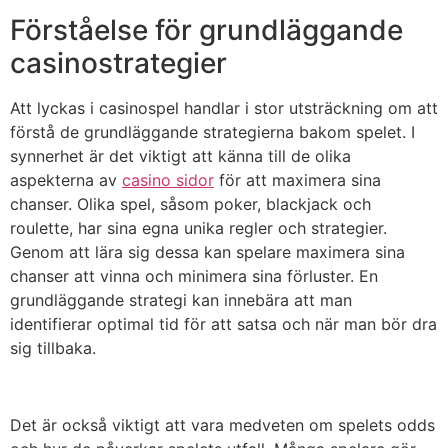
Förståelse för grundläggande
casinostrategier
Att lyckas i casinospel handlar i stor utsträckning om att
förstå de grundläggande strategierna bakom spelet. I
synnerhet är det viktigt att känna till de olika
aspekterna av
casino sidor
för att maximera sina
chanser. Olika spel, såsom poker, blackjack och
roulette, har sina egna unika regler och strategier.
Genom att lära sig dessa kan spelare maximera sina
chanser att vinna och minimera sina förluster. En
grundläggande strategi kan innebära att man
identifierar optimal tid för att satsa och när man bör dra
sig tillbaka.
Det är också viktigt att vara medveten om spelets odds