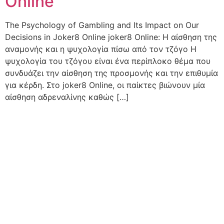
Online
The Psychology of Gambling and Its Impact on Our
Decisions in Joker8 Online joker8 Online: Η αίσθηση της
αναμονής και η ψυχολογία πίσω από τον τζόγο Η
ψυχολογία του τζόγου είναι ένα περίπλοκο θέμα που
συνδυάζει την αίσθηση της προσμονής και την επιθυμία
για κέρδη. Στο joker8 Online, οι παίκτες βιώνουν μία
αίσθηση αδρεναλίνης καθώς […]