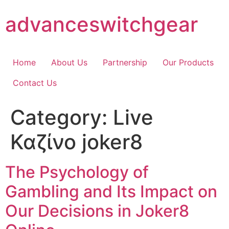
Skip
advanceswitchgear
to
content
Home
About Us
Partnership
Our Products
Contact Us
Category:
Live
Καζίνο joker8
The Psychology of
Gambling and Its Impact on
Our Decisions in Joker8