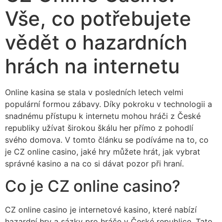
Vše, co potřebujete
vědět o hazardních
hrách na internetu
Online kasina se stala v posledních letech velmi
populární formou zábavy. Díky pokroku v technologii a
snadnému přístupu k internetu mohou hráči z České
republiky užívat širokou škálu her přímo z pohodlí
svého domova. V tomto článku se podíváme na to, co
je CZ online casino, jaké hry můžete hrát, jak vybrat
správné kasino a na co si dávat pozor při hraní.
Co je CZ online casino?
CZ online casino je internetové kasino, které nabízí
hazardní hry a sázky pro hráče v České republice. Tato