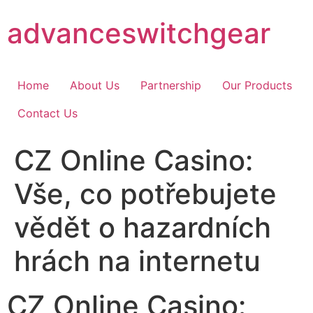
Skip
advanceswitchgear
to
content
Home
About Us
Partnership
Our Products
Contact Us
CZ Online Casino:
Vše, co potřebujete
vědět o hazardních
hrách na internetu
CZ Online Casino: