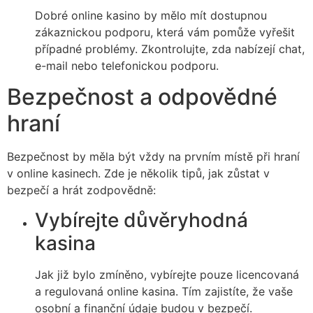
Dobré online kasino by mělo mít dostupnou
zákaznickou podporu, která vám pomůže vyřešit
případné problémy. Zkontrolujte, zda nabízejí chat,
e-mail nebo telefonickou podporu.
Bezpečnost a odpovědné
hraní
Bezpečnost by měla být vždy na prvním místě při hraní
v online kasinech. Zde je několik tipů, jak zůstat v
bezpečí a hrát zodpovědně:
Vybírejte důvěryhodná
kasina
Jak již bylo zmíněno, vybírejte pouze licencovaná
a regulovaná online kasina. Tím zajistíte, že vaše
osobní a finanční údaje budou v bezpečí.