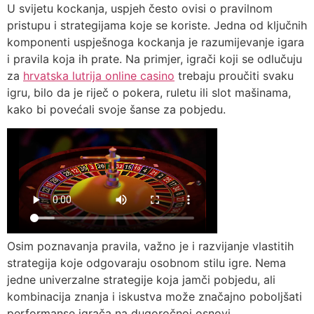
U svijetu kockanja, uspjeh često ovisi o pravilnom
pristupu i strategijama koje se koriste. Jedna od ključnih
komponenti uspješnoga kockanja je razumijevanje igara
i pravila koja ih prate. Na primjer, igrači koji se odlučuju
za
hrvatska lutrija online casino
trebaju proučiti svaku
igru, bilo da je riječ o pokera, ruletu ili slot mašinama,
kako bi povećali svoje šanse za pobjedu.
Osim poznavanja pravila, važno je i razvijanje vlastitih
strategija koje odgovaraju osobnom stilu igre. Nema
jedne univerzalne strategije koja jamči pobjedu, ali
kombinacija znanja i iskustva može značajno poboljšati
performanse igrača na dugoročnoj osnovi.