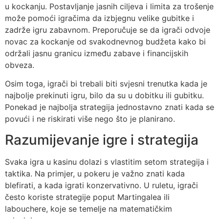
u kockanju. Postavljanje jasnih ciljeva i limita za trošenje
može pomoći igračima da izbjegnu velike gubitke i
zadrže igru zabavnom. Preporučuje se da igrači odvoje
novac za kockanje od svakodnevnog budžeta kako bi
održali jasnu granicu između zabave i financijskih
obveza.
Osim toga, igrači bi trebali biti svjesni trenutka kada je
najbolje prekinuti igru, bilo da su u dobitku ili gubitku.
Ponekad je najbolja strategija jednostavno znati kada se
povući i ne riskirati više nego što je planirano.
Razumijevanje igre i strategija
Svaka igra u kasinu dolazi s vlastitim setom strategija i
taktika. Na primjer, u pokeru je važno znati kada
blefirati, a kada igrati konzervativno. U ruletu, igrači
često koriste strategije poput Martingalea ili
labouchere, koje se temelje na matematičkim