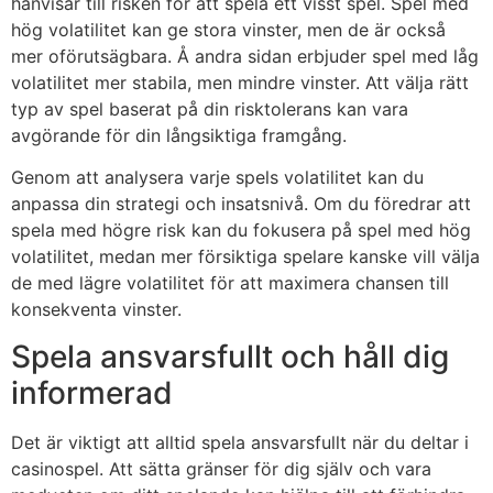
hänvisar till risken för att spela ett visst spel. Spel med
hög volatilitet kan ge stora vinster, men de är också
mer oförutsägbara. Å andra sidan erbjuder spel med låg
volatilitet mer stabila, men mindre vinster. Att välja rätt
typ av spel baserat på din risktolerans kan vara
avgörande för din långsiktiga framgång.
Genom att analysera varje spels volatilitet kan du
anpassa din strategi och insatsnivå. Om du föredrar att
spela med högre risk kan du fokusera på spel med hög
volatilitet, medan mer försiktiga spelare kanske vill välja
de med lägre volatilitet för att maximera chansen till
konsekventa vinster.
Spela ansvarsfullt och håll dig
informerad
Det är viktigt att alltid spela ansvarsfullt när du deltar i
casinospel. Att sätta gränser för dig själv och vara