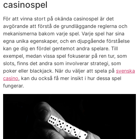
casinospel
För att vinna stort på okända casinospel är det
avgörande att förstå de grundläggande reglerna och
mekanismerna bakom varje spel. Varje spel har sina
egna unika egenskaper, och en djupgående förståelse
kan ge dig en fördel gentemot andra spelare. Till
exempel, medan vissa spel fokuserar på ren tur, som
slots, finns det andra som involverar strategi, som
poker eller blackjack. När du väljer att spela på
svenska
casino
, kan du också få mer insikt i hur dessa spel
fungerar.