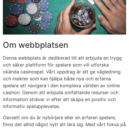
Om webbplatsen
Denna webbplats är dedikerad till att erbjuda en trygg
och säker plattform för spelare som vill utforska
okända casinospel. Vårt uppdrag är att ge vägledning
och insikter som kan hjälpa både nya och erfarna
spelare att navigera i den komplexa världen av online
casinon. Genom att erbjuda omfattande resurser och
information strävar vi efter att skapa en positiv och
informativ spelupplevelse.
Oavsett om du är nybörjare eller en erfaren spelare,
finns det alltid något nytt att lära sig. Med vårt fokus på