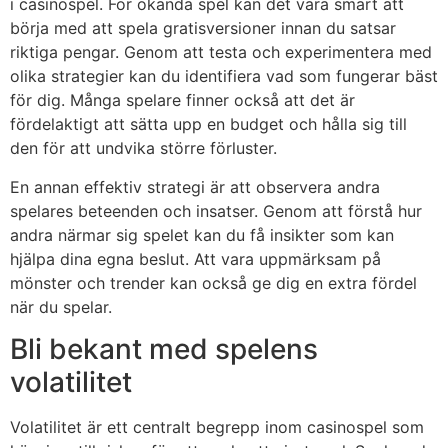
i casinospel. För okända spel kan det vara smart att
börja med att spela gratisversioner innan du satsar
riktiga pengar. Genom att testa och experimentera med
olika strategier kan du identifiera vad som fungerar bäst
för dig. Många spelare finner också att det är
fördelaktigt att sätta upp en budget och hålla sig till
den för att undvika större förluster.
En annan effektiv strategi är att observera andra
spelares beteenden och insatser. Genom att förstå hur
andra närmar sig spelet kan du få insikter som kan
hjälpa dina egna beslut. Att vara uppmärksam på
mönster och trender kan också ge dig en extra fördel
när du spelar.
Bli bekant med spelens
volatilitet
Volatilitet är ett centralt begrepp inom casinospel som