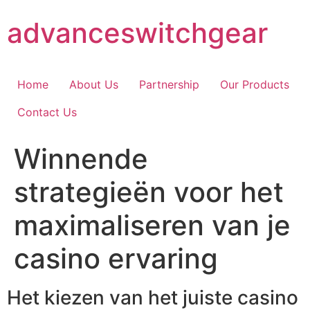
Skip
advanceswitchgear
to
content
Home
About Us
Partnership
Our Products
Contact Us
Winnende
strategieën voor het
maximaliseren van je
casino ervaring
Het kiezen van het juiste casino