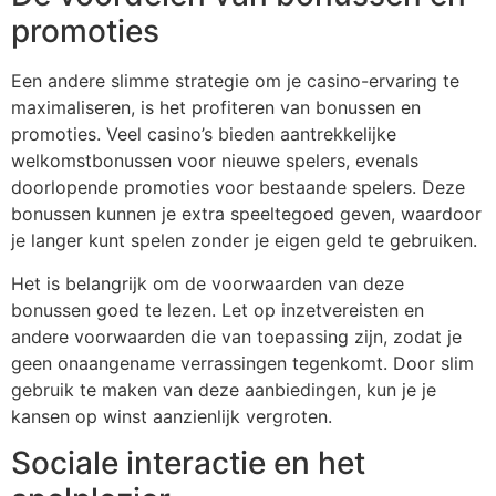
promoties
Een andere slimme strategie om je casino-ervaring te
maximaliseren, is het profiteren van bonussen en
promoties. Veel casino’s bieden aantrekkelijke
welkomstbonussen voor nieuwe spelers, evenals
doorlopende promoties voor bestaande spelers. Deze
bonussen kunnen je extra speeltegoed geven, waardoor
je langer kunt spelen zonder je eigen geld te gebruiken.
Het is belangrijk om de voorwaarden van deze
bonussen goed te lezen. Let op inzetvereisten en
andere voorwaarden die van toepassing zijn, zodat je
geen onaangename verrassingen tegenkomt. Door slim
gebruik te maken van deze aanbiedingen, kun je je
kansen op winst aanzienlijk vergroten.
Sociale interactie en het