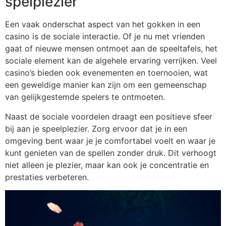
spelplezier
Een vaak onderschat aspect van het gokken in een
casino is de sociale interactie. Of je nu met vrienden
gaat of nieuwe mensen ontmoet aan de speeltafels, het
sociale element kan de algehele ervaring verrijken. Veel
casino’s bieden ook evenementen en toernooien, wat
een geweldige manier kan zijn om een gemeenschap
van gelijkgestemde spelers te ontmoeten.
Naast de sociale voordelen draagt een positieve sfeer
bij aan je speelplezier. Zorg ervoor dat je in een
omgeving bent waar je je comfortabel voelt en waar je
kunt genieten van de spellen zonder druk. Dit verhoogt
niet alleen je plezier, maar kan ook je concentratie en
prestaties verbeteren.