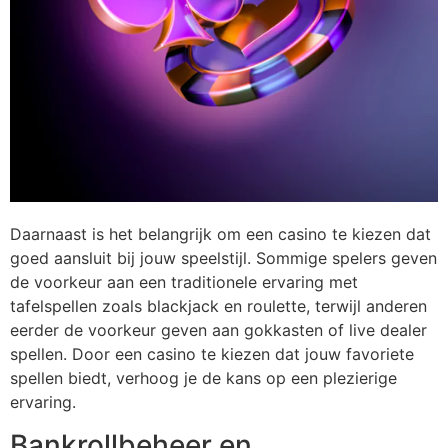
Daarnaast is het belangrijk om een casino te kiezen dat
goed aansluit bij jouw speelstijl. Sommige spelers geven
de voorkeur aan een traditionele ervaring met
tafelspellen zoals blackjack en roulette, terwijl anderen
eerder de voorkeur geven aan gokkasten of live dealer
spellen. Door een casino te kiezen dat jouw favoriete
spellen biedt, verhoog je de kans op een plezierige
ervaring.
Bankrollbeheer en