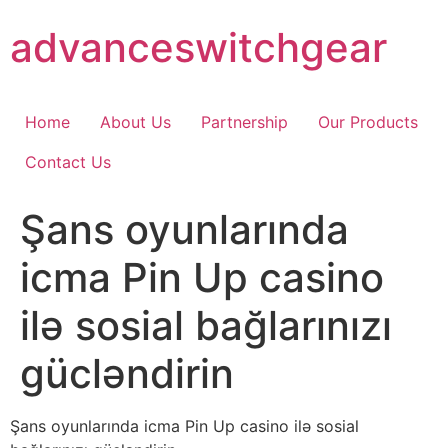
Skip
advanceswitchgear
to
content
Home
About Us
Partnership
Our Products
Contact Us
Şans oyunlarında
icma Pin Up casino
ilə sosial bağlarınızı
gücləndirin
Şans oyunlarında icma Pin Up casino ilə sosial