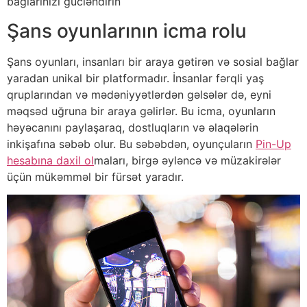
bağlarınızı gücləndirin
Şans oyunlarının icma rolu
Şans oyunları, insanları bir araya gətirən və sosial bağlar
yaradan unikal bir platformadır. İnsanlar fərqli yaş
qruplarından və mədəniyyətlərdən gəlsələr də, eyni
məqsəd uğruna bir araya gəlirlər. Bu icma, oyunların
həyəcanını paylaşaraq, dostluqların və əlaqələrin
inkişafına səbəb olur. Bu səbəbdən, oyunçuların
Pin-Up
hesabına daxil ol
maları, birgə əyləncə və müzakirələr
üçün mükəmməl bir fürsət yaradır.