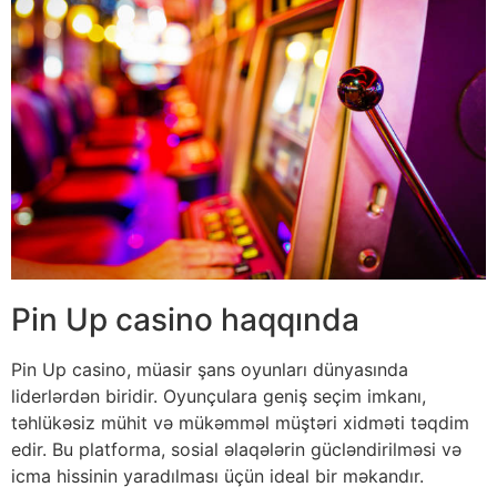
Pin Up casino haqqında
Pin Up casino, müasir şans oyunları dünyasında
liderlərdən biridir. Oyunçulara geniş seçim imkanı,
təhlükəsiz mühit və mükəmməl müştəri xidməti təqdim
edir. Bu platforma, sosial əlaqələrin gücləndirilməsi və
icma hissinin yaradılması üçün ideal bir məkandır.