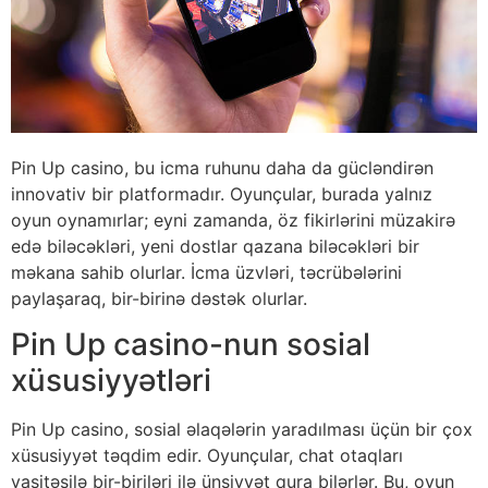
Pin Up casino, bu icma ruhunu daha da gücləndirən
innovativ bir platformadır. Oyunçular, burada yalnız
oyun oynamırlar; eyni zamanda, öz fikirlərini müzakirə
edə biləcəkləri, yeni dostlar qazana biləcəkləri bir
məkana sahib olurlar. İcma üzvləri, təcrübələrini
paylaşaraq, bir-birinə dəstək olurlar.
Pin Up casino-nun sosial
xüsusiyyətləri
Pin Up casino, sosial əlaqələrin yaradılması üçün bir çox
xüsusiyyət təqdim edir. Oyunçular, chat otaqları
vasitəsilə bir-biriləri ilə ünsiyyət qura bilərlər. Bu, oyun