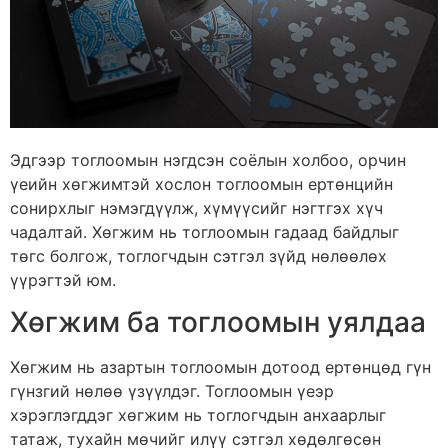
Эдгээр тоглоомын нэгдсэн соёлын холбоо, орчин
үеийн хөгжимтэй хослон тоглоомын ертөнцийн
сонирхлыг нэмэгдүүлж, хүмүүсийг нэгтгэх хүч
чадалтай. Хөгжим нь тоглоомын гадаад байдлыг
төгс болгож, тоглогчдын сэтгэл зүйд нөлөөлөх
үүрэгтэй юм.
Хөгжим ба тоглоомын уялдаа
Хөгжим нь азартын тоглоомын дотоод ертөнцөд гүн
гүнзгий нөлөө үзүүлдэг. Тоглоомын үеэр
хэрэглэгддэг хөгжим нь тоглогчдын анхаарлыг
татаж, тухайн мөчийг илүү сэтгэл хөдөлгөсөн