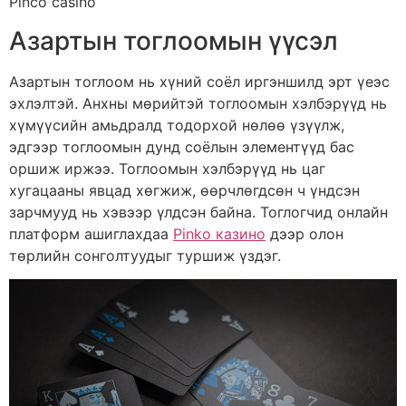
Pinco casino
Азартын тоглоомын үүсэл
Азартын тоглоом нь хүний соёл иргэншилд эрт үеэс
эхлэлтэй. Анхны мөрийтэй тоглоомын хэлбэрүүд нь
хүмүүсийн амьдралд тодорхой нөлөө үзүүлж,
эдгээр тоглоомын дунд соёлын элементүүд бас
оршиж иржээ. Тоглоомын хэлбэрүүд нь цаг
хугацааны явцад хөгжиж, өөрчлөгдсөн ч үндсэн
зарчмууд нь хэвээр үлдсэн байна. Тоглогчид онлайн
платформ ашиглахдаа
Pinko казино
дээр олон
төрлийн сонголтуудыг туршиж үздэг.