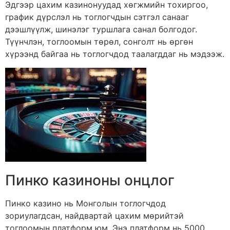
Эдгээр цахим казинонуудад хөгжмийн тохиргоо,
график дүрслэл нь тоглогчдын сэтгэл санааг
дээшлүүлж, шинэлэг туршлага санал болгодог.
Түүнчлэн, тоглоомын төрөл, сонголт нь өргөн
хүрээнд байгаа нь тоглогчдод таалагддаг нь мэдээж.
Пинко казиноны онцлог
Пинко казино нь Монголын тоглогчдод
зориулагдсан, найдвартай цахим мөрийтэй
тоглоомын платформ юм. Энэ платформ нь 5000