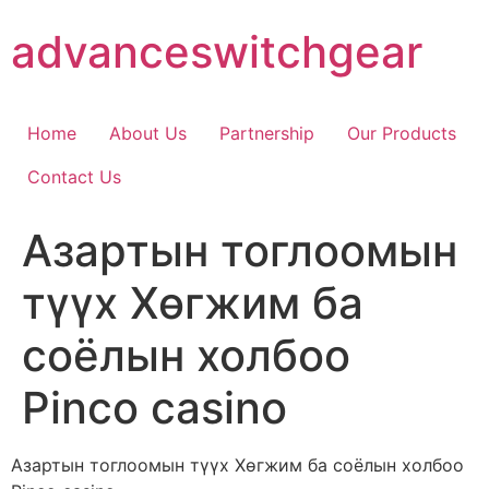
Skip
advanceswitchgear
to
content
Home
About Us
Partnership
Our Products
Contact Us
Азартын тоглоомын
түүх Хөгжим ба
соёлын холбоо
Pinco casino
Азартын тоглоомын түүх Хөгжим ба соёлын холбоо