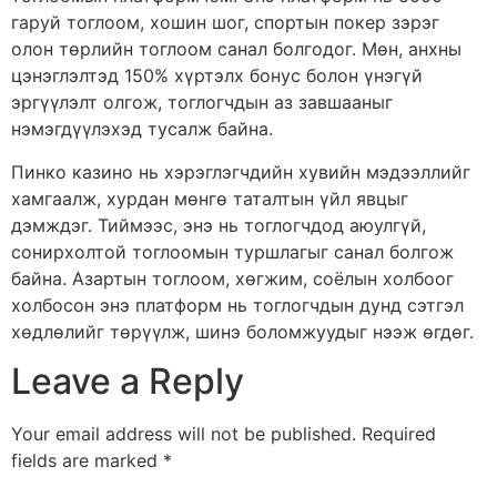
гаруй тоглоом, хошин шог, спортын покер зэрэг
олон төрлийн тоглоом санал болгодог. Мөн, анхны
цэнэглэлтэд 150% хүртэлх бонус болон үнэгүй
эргүүлэлт олгож, тоглогчдын аз завшааныг
нэмэгдүүлэхэд тусалж байна.
Пинко казино нь хэрэглэгчдийн хувийн мэдээллийг
хамгаалж, хурдан мөнгө таталтын үйл явцыг
дэмждэг. Тиймээс, энэ нь тоглогчдод аюулгүй,
сонирхолтой тоглоомын туршлагыг санал болгож
байна. Азартын тоглоом, хөгжим, соёлын холбоог
холбосон энэ платформ нь тоглогчдын дунд сэтгэл
хөдлөлийг төрүүлж, шинэ боломжуудыг нээж өгдөг.
Leave a Reply
Your email address will not be published.
Required
fields are marked
*