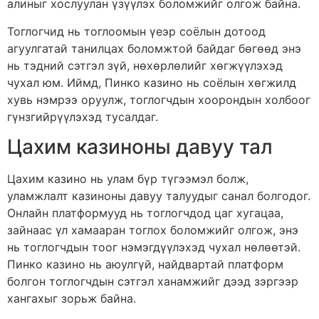
алиныг хослуулан үзүүлэх боломжийг олгож байна.
Тоглогчид нь тоглоомын үеэр соёлын дотоод
агуулгатай танилцах боломжтой байдаг бөгөөд энэ
нь тэдний сэтгэл зүй, нөхөрлөлийг хөгжүүлэхэд
чухал юм. Иймд, Пинко казино нь соёлын хөгжилд
хувь нэмрээ оруулж, тоглогчдын хоорондын холбоог
гүнзгийрүүлэхэд тусалдаг.
Цахим казиноны давуу тал
Цахим казино нь улам бүр түгээмэл болж,
уламжлалт казиноны давуу талуудыг санал болгодог.
Онлайн платформууд нь тоглогчдод цаг хугацаа,
зайнаас үл хамааран тоглох боломжийг олгож, энэ
нь тоглогчдын тоог нэмэгдүүлэхэд чухал нөлөөтэй.
Пинко казино нь аюулгүй, найдвартай платформ
болгон тоглогчдын сэтгэл ханамжийг дээд зэргээр
хангахыг зорьж байна.