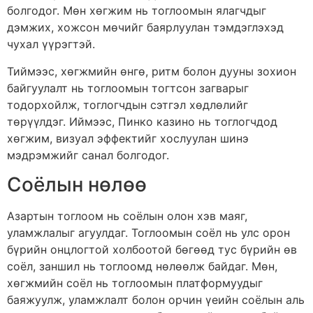
болгодог. Мөн хөгжим нь тоглоомын ялагчдыг
дэмжих, хожсон мөчийг баярлуулан тэмдэглэхэд
чухал үүрэгтэй.
Тиймээс, хөгжмийн өнгө, ритм болон дууны зохион
байгуулалт нь тоглоомын тогтсон загварыг
тодорхойлж, тоглогчдын сэтгэл хөдлөлийг
төрүүлдэг. Иймээс, Пинко казино нь тоглогчдод
хөгжим, визуал эффектийг хослуулан шинэ
мэдрэмжийг санал болгодог.
Соёлын нөлөө
Азартын тоглоом нь соёлын олон хэв маяг,
уламжлалыг агуулдаг. Тоглоомын соёл нь улс орон
бүрийн онцлогтой холбоотой бөгөөд тус бүрийн өв
соёл, заншил нь тоглоомд нөлөөлж байдаг. Мөн,
хөгжмийн соёл нь тоглоомын платформуудыг
баяжуулж, уламжлалт болон орчин үеийн соёлын аль