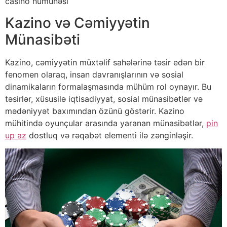
casino nümunəsi
Kazino və Cəmiyyətin
Münasibəti
Kazino, cəmiyyətin müxtəlif sahələrinə təsir edən bir
fenomen olaraq, insan davranışlarının və sosial
dinamikaların formalaşmasında mühüm rol oynayır. Bu
təsirlər, xüsusilə iqtisadiyyat, sosial münasibətlər və
mədəniyyət baxımından özünü göstərir. Kazino
mühitində oyunçular arasında yaranan münasibətlər,
pin
up az
dostluq və rəqabət elementi ilə zənginləşir.