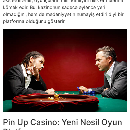
əks etdirərək, oyunçuların milli kimliyini hiss etmələrinə
kömək edir. Bu, kazinonun sadəcə əyləncə yeri
olmadığını, həm də mədəniyyətin nümayiş etdirildiyi bir
platforma olduğunu göstərir.
Pin Up Casino: Yeni Nəsil Oyun