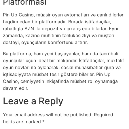
Platforması
Pin Up Casino, müasir oyun avtomatları və canlı dilerlər
təqdim edən bir platformadır. Burada istifadəçilər,
rahatlıqla AZN ilə depozit və çıxarış edə bilərlər. Eyni
zamanda, kazino mühitinin təhlükəsizliyi və müştəri
dəstəyi, oyunçuların komfortunu artırır.
Bu platforma, həm yeni başlayanlar, həm də təcrübəli
oyunçular üçün ideal bir məkandır. İstifadəçilər, müxtəlif
oyun növləri ilə əylənərək, sosial münasibətlər qura və
iqtisadiyyata müsbət təsir göstərə bilərlər. Pin Up
Casino, cəmiyyətin inkişafında müsbət rol oynamağa
davam edir.
Leave a Reply
Your email address will not be published.
Required
fields are marked
*