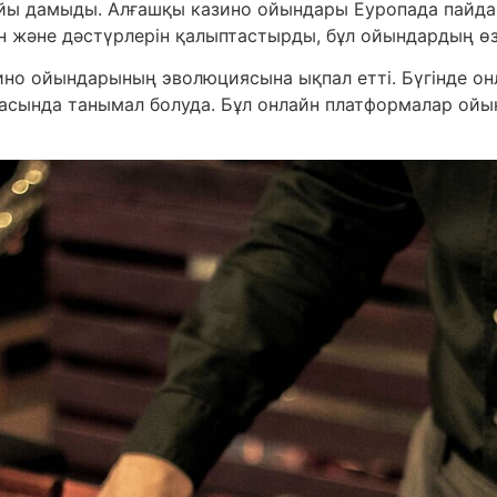
ы дамыды. Алғашқы казино ойындары Еуропада пайда б
 және дәстүрлерін қалыптастырды, бұл ойындардың өзін
ино ойындарының эволюциясына ықпал етті. Бүгінде о
расында танымал болуда. Бұл онлайн платформалар ой