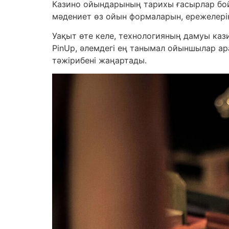
Казино ойындарының тарихы ғасырлар бой
мәдениет өз ойын формаларын, ережелерін
Уақыт өте келе, технологияның дамуы каз
PinUp, әлемдегі ең танымал ойыншылар а
тәжірибені жаңартады.