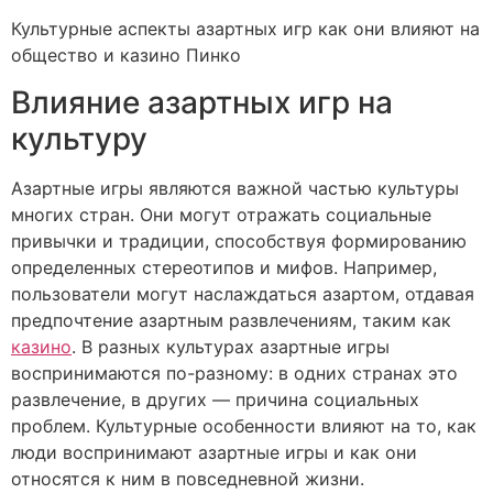
Культурные аспекты азартных игр как они влияют на
общество и казино Пинко
Влияние азартных игр на
культуру
Азартные игры являются важной частью культуры
многих стран. Они могут отражать социальные
привычки и традиции, способствуя формированию
определенных стереотипов и мифов. Например,
пользователи могут наслаждаться азартом, отдавая
предпочтение азартным развлечениям, таким как
казино
. В разных культурах азартные игры
воспринимаются по-разному: в одних странах это
развлечение, в других — причина социальных
проблем. Культурные особенности влияют на то, как
люди воспринимают азартные игры и как они
относятся к ним в повседневной жизни.