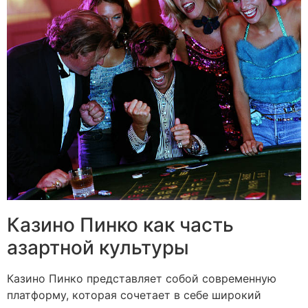
Казино Пинко как часть
азартной культуры
Казино Пинко представляет собой современную
платформу, которая сочетает в себе широкий