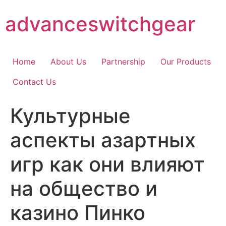
Skip
advanceswitchgear
to
content
Home
About Us
Partnership
Our Products
Contact Us
Культурные
аспекты азартных
игр как они влияют
на общество и
казино Пинко