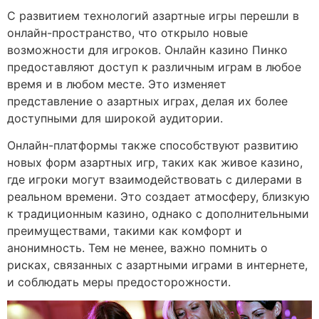
С развитием технологий азартные игры перешли в
онлайн-пространство, что открыло новые
возможности для игроков. Онлайн казино Пинко
предоставляют доступ к различным играм в любое
время и в любом месте. Это изменяет
представление о азартных играх, делая их более
доступными для широкой аудитории.
Онлайн-платформы также способствуют развитию
новых форм азартных игр, таких как живое казино,
где игроки могут взаимодействовать с дилерами в
реальном времени. Это создает атмосферу, близкую
к традиционным казино, однако с дополнительными
преимуществами, такими как комфорт и
анонимность. Тем не менее, важно помнить о
рисках, связанных с азартными играми в интернете,
и соблюдать меры предосторожности.