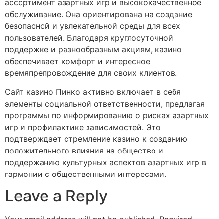
ассортимент азартных игр и высококачественное
обслуживание. Она ориентирована на создание
безопасной и увлекательной среды для всех
пользователей. Благодаря круглосуточной
поддержке и разнообразным акциям, казино
обеспечивает комфорт и интересное
времяпрепровождение для своих клиентов.
Сайт казино Пинко активно включает в себя
элементы социальной ответственности, предлагая
программы по информированию о рисках азартных
игр и профилактике зависимостей. Это
подтверждает стремление казино к созданию
положительного влияния на общество и
поддержанию культурных аспектов азартных игр в
гармонии с общественными интересами.
Leave a Reply