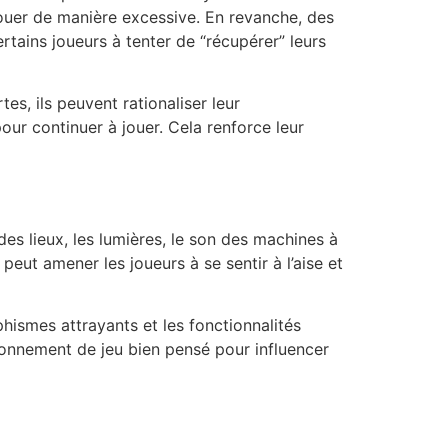
ouer de manière excessive. En revanche, des
rtains joueurs à tenter de “récupérer” leurs
tes, ils peuvent rationaliser leur
our continuer à jouer. Cela renforce leur
es lieux, les lumières, le son des machines à
ut amener les joueurs à se sentir à l’aise et
ismes attrayants et les fonctionnalités
ronnement de jeu bien pensé pour influencer