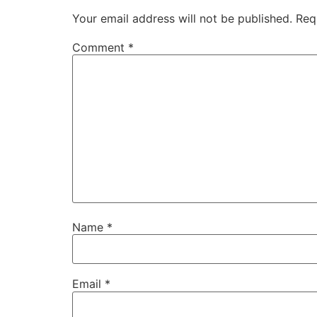
Your email address will not be published.
Req
Comment
*
Name
*
Email
*