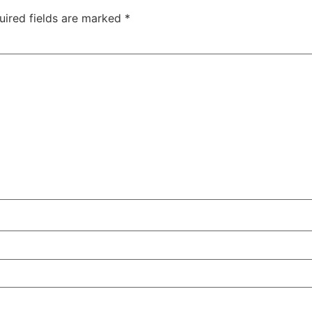
uired fields are marked
*