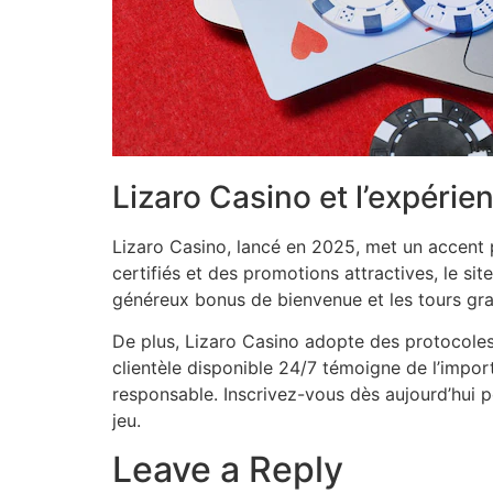
Lizaro Casino et l’expérie
Lizaro Casino, lancé en 2025, met un accent p
certifiés et des promotions attractives, le si
généreux bonus de bienvenue et les tours grat
De plus, Lizaro Casino adopte des protocoles
clientèle disponible 24/7 témoigne de l’import
responsable. Inscrivez-vous dès aujourd’hui p
jeu.
Leave a Reply