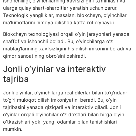
ishonchliligi, o’yinchilarning xavfsizligini ta’minlash va
ularga qulay shart-sharoitlar yaratish uchun zarur.
Texnologik yangiliklar, masalan, blokcheyn, o’yinchilar
ma’lumotlarini himoya qilishda katta rol o’ynaydi.
Blokcheyn texnologiyasi orqali o’yin jarayonlari yanada
shaffof va ishonchli bo’ladi. Bu, o’yinchilarga o’z
mablag’larining xavfsizligini his qilish imkonini beradi va
qimor sanoatining obro’sini oshiradi.
Jonli o’yinlar va interaktiv
tajriba
Jonli o’yinlar, o’yinchilarga real dilerlar bilan to’g’ridan-
to’g’ri muloqot qilish imkoniyatini beradi. Bu, o’yin
tajribasini yanada qiziqarli va interaktiv qiladi. Jonli
o’yinlar orqali o’yinchilar o’z do’stlari bilan birga o’yin
o’tkazishlari yoki yangi odamlar bilan tanishishlari
mumkin.