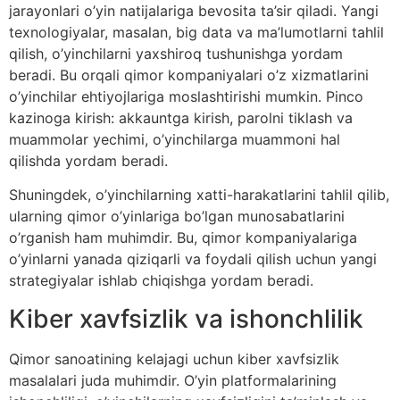
jarayonlari o’yin natijalariga bevosita ta’sir qiladi. Yangi
texnologiyalar, masalan, big data va ma’lumotlarni tahlil
qilish, o’yinchilarni yaxshiroq tushunishga yordam
beradi. Bu orqali qimor kompaniyalari o’z xizmatlarini
o’yinchilar ehtiyojlariga moslashtirishi mumkin. Pinco
kazinoga kirish: akkauntga kirish, parolni tiklash va
muammolar yechimi, o’yinchilarga muammoni hal
qilishda yordam beradi.
Shuningdek, o’yinchilarning xatti-harakatlarini tahlil qilib,
ularning qimor o’yinlariga bo’lgan munosabatlarini
o’rganish ham muhimdir. Bu, qimor kompaniyalariga
o’yinlarni yanada qiziqarli va foydali qilish uchun yangi
strategiyalar ishlab chiqishga yordam beradi.
Kiber xavfsizlik va ishonchlilik
Qimor sanoatining kelajagi uchun kiber xavfsizlik
masalalari juda muhimdir. O’yin platformalarining