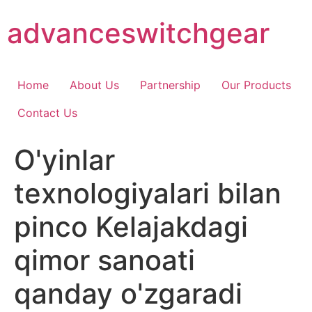
Skip
advanceswitchgear
to
content
Home
About Us
Partnership
Our Products
Contact Us
O'yinlar
texnologiyalari bilan
pinco Kelajakdagi
qimor sanoati
qanday o'zgaradi