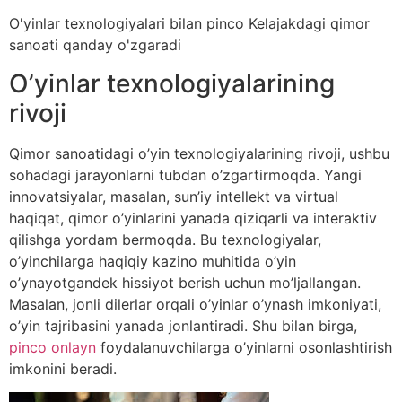
O'yinlar texnologiyalari bilan pinco Kelajakdagi qimor
sanoati qanday o'zgaradi
O’yinlar texnologiyalarining
rivoji
Qimor sanoatidagi o’yin texnologiyalarining rivoji, ushbu
sohadagi jarayonlarni tubdan o’zgartirmoqda. Yangi
innovatsiyalar, masalan, sun’iy intellekt va virtual
haqiqat, qimor o’yinlarini yanada qiziqarli va interaktiv
qilishga yordam bermoqda. Bu texnologiyalar,
o’yinchilarga haqiqiy kazino muhitida o’yin
o’ynayotgandek hissiyot berish uchun mo’ljallangan.
Masalan, jonli dilerlar orqali o’yinlar o’ynash imkoniyati,
o’yin tajribasini yanada jonlantiradi. Shu bilan birga,
pinco onlayn
foydalanuvchilarga o’yinlarni osonlashtirish
imkonini beradi.