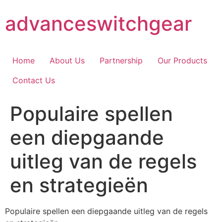
Skip
advanceswitchgear
to
content
Home
About Us
Partnership
Our Products
Contact Us
Populaire spellen
een diepgaande
uitleg van de regels
en strategieën
Populaire spellen een diepgaande uitleg van de regels