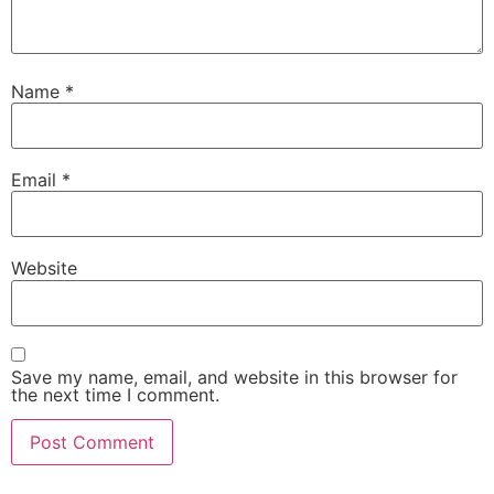
Name
*
Email
*
Website
Save my name, email, and website in this browser for
the next time I comment.