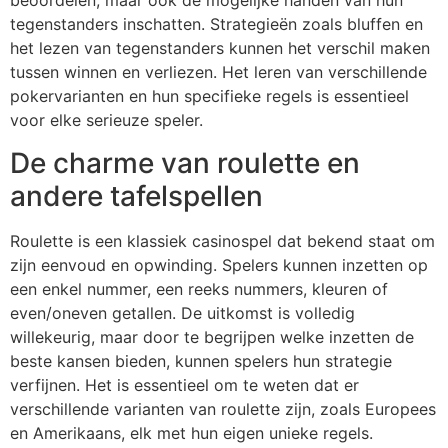
beoordelen, maar ook de mogelijke handen van hun
tegenstanders inschatten. Strategieën zoals bluffen en
het lezen van tegenstanders kunnen het verschil maken
tussen winnen en verliezen. Het leren van verschillende
pokervarianten en hun specifieke regels is essentieel
voor elke serieuze speler.
De charme van roulette en
andere tafelspellen
Roulette is een klassiek casinospel dat bekend staat om
zijn eenvoud en opwinding. Spelers kunnen inzetten op
een enkel nummer, een reeks nummers, kleuren of
even/oneven getallen. De uitkomst is volledig
willekeurig, maar door te begrijpen welke inzetten de
beste kansen bieden, kunnen spelers hun strategie
verfijnen. Het is essentieel om te weten dat er
verschillende varianten van roulette zijn, zoals Europees
en Amerikaans, elk met hun eigen unieke regels.