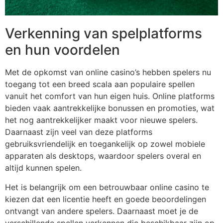
Verkenning van spelplatforms
en hun voordelen
Met de opkomst van online casino’s hebben spelers nu
toegang tot een breed scala aan populaire spellen
vanuit het comfort van hun eigen huis. Online platforms
bieden vaak aantrekkelijke bonussen en promoties, wat
het nog aantrekkelijker maakt voor nieuwe spelers.
Daarnaast zijn veel van deze platforms
gebruiksvriendelijk en toegankelijk op zowel mobiele
apparaten als desktops, waardoor spelers overal en
altijd kunnen spelen.
Het is belangrijk om een betrouwbaar online casino te
kiezen dat een licentie heeft en goede beoordelingen
ontvangt van andere spelers. Daarnaast moet je de
verschillende spellen verkennen die beschikbaar zijn op