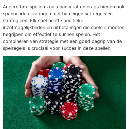
Andere tafelspellen zoals baccarat en craps bieden ook
spannende ervaringen met hun eigen set regels en
strategieën. Elk spel heeft specifieke
inzetmogelijkheden en uitbetalingen die spelers moeten
begrijpen om effectief te kunnen spelen. Het
combineren van strategie met een goed begrip van de
spelregels is cruciaal voor succes in deze spellen.