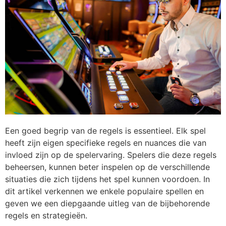
Een goed begrip van de regels is essentieel. Elk spel
heeft zijn eigen specifieke regels en nuances die van
invloed zijn op de spelervaring. Spelers die deze regels
beheersen, kunnen beter inspelen op de verschillende
situaties die zich tijdens het spel kunnen voordoen. In
dit artikel verkennen we enkele populaire spellen en
geven we een diepgaande uitleg van de bijbehorende
regels en strategieën.