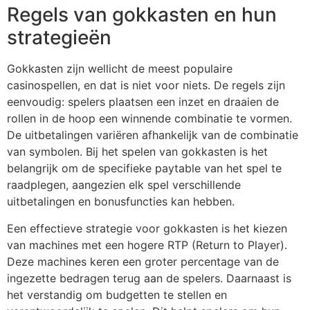
Regels van gokkasten en hun
strategieën
Gokkasten zijn wellicht de meest populaire
casinospellen, en dat is niet voor niets. De regels zijn
eenvoudig: spelers plaatsen een inzet en draaien de
rollen in de hoop een winnende combinatie te vormen.
De uitbetalingen variëren afhankelijk van de combinatie
van symbolen. Bij het spelen van gokkasten is het
belangrijk om de specifieke paytable van het spel te
raadplegen, aangezien elk spel verschillende
uitbetalingen en bonusfuncties kan hebben.
Een effectieve strategie voor gokkasten is het kiezen
van machines met een hogere RTP (Return to Player).
Deze machines keren een groter percentage van de
ingezette bedragen terug aan de spelers. Daarnaast is
het verstandig om budgetten te stellen en