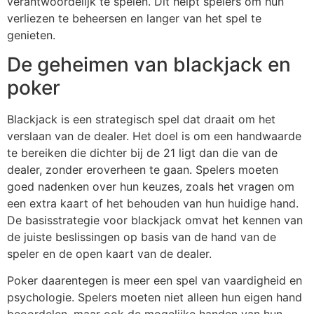
verantwoordelijk te spelen. Dit helpt spelers om hun
verliezen te beheersen en langer van het spel te
genieten.
De geheimen van blackjack en
poker
Blackjack is een strategisch spel dat draait om het
verslaan van de dealer. Het doel is om een handwaarde
te bereiken die dichter bij de 21 ligt dan die van de
dealer, zonder eroverheen te gaan. Spelers moeten
goed nadenken over hun keuzes, zoals het vragen om
een extra kaart of het behouden van hun huidige hand.
De basisstrategie voor blackjack omvat het kennen van
de juiste beslissingen op basis van de hand van de
speler en de open kaart van de dealer.
Poker daarentegen is meer een spel van vaardigheid en
psychologie. Spelers moeten niet alleen hun eigen hand