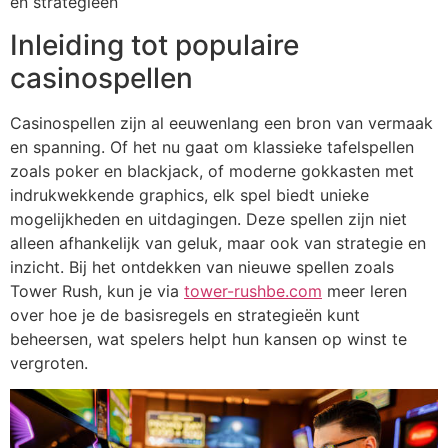
en strategieën
Inleiding tot populaire
casinospellen
Casinospellen zijn al eeuwenlang een bron van vermaak
en spanning. Of het nu gaat om klassieke tafelspellen
zoals poker en blackjack, of moderne gokkasten met
indrukwekkende graphics, elk spel biedt unieke
mogelijkheden en uitdagingen. Deze spellen zijn niet
alleen afhankelijk van geluk, maar ook van strategie en
inzicht. Bij het ontdekken van nieuwe spellen zoals
Tower Rush, kun je via
tower-rushbe.com
meer leren
over hoe je de basisregels en strategieën kunt
beheersen, wat spelers helpt hun kansen op winst te
vergroten.