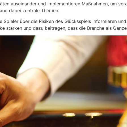
vitäten auseinander und implementieren Maßnahmen, um vera
sind dabei zentrale Themen.
Spieler über die Risiken des Glücksspiels informieren und 
ke stärken und dazu beitragen, dass die Branche als Ganz