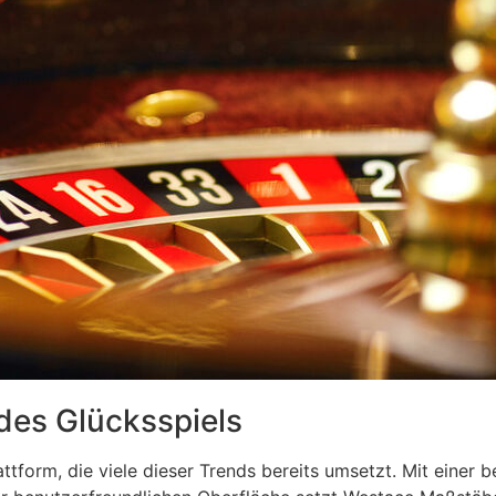
des Glücksspiels
Plattform, die viele dieser Trends bereits umsetzt. Mit ein