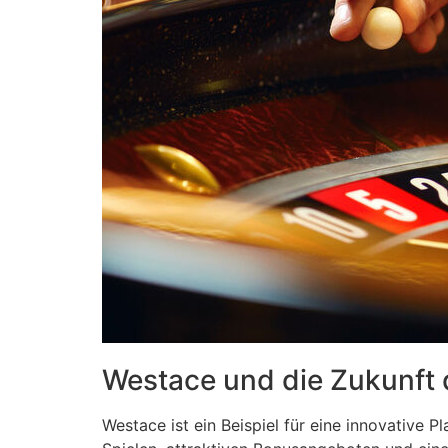
Westace und die Zukunft 
Westace ist ein Beispiel für eine innovative 