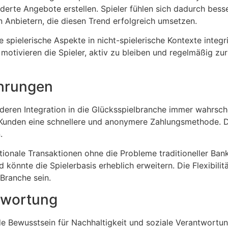
te Angebote erstellen. Spieler fühlen sich dadurch besse
 Anbietern, die diesen Trend erfolgreich umsetzen.
e spielerische Aspekte in nicht-spielerische Kontexte inte
otivieren die Spieler, aktiv zu bleiben und regelmäßig zur
ährungen
ren Integration in die Glücksspielbranche immer wahrschei
n Kunden eine schnellere und anonymere Zahlungsmethode. D
.
onale Transaktionen ohne die Probleme traditioneller Ban
 könnte die Spielerbasis erheblich erweitern. Die Flexibil
Branche sein.
twortung
e Bewusstsein für Nachhaltigkeit und soziale Verantwortun